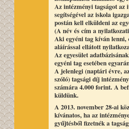
Az intézményi tagságot az it
segítségével az iskola iga
postán kell elküldeni az eg
(A név és cím a nyilatkozati
Aki egyéni tag kíván lenni,
aláírással ellátott nyilatko
Az egyesület adatbázisának 
egyéni tag esetében egyaránt
A jelenlegi (naptári évre, 
szóló) tagsági díj intézmén
számára 4.000 forint. A bef
küldünk.
A 2013. november 28-ai kö
kívánatos, ha az intézménye
gyűjtésből fizetnék a tagság