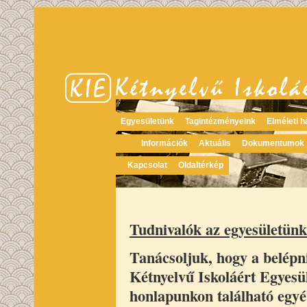
Egyesületünk
Tagintézményeink
Elméleti h
Információk
Aktuális
Dokumentumok
Kapcsolat
Oldaltérkép
Tudnivalók az egyesületün
Tanácsoljuk, hogy a belépn
Kétnyelvű Iskoláért Egyesül
honlapunkon található egy