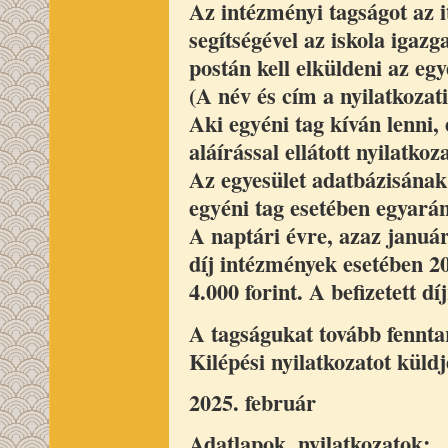
Az intézményi tagságot az it
segítségével az iskola iga
postán kell elküldeni az eg
(A név és cím a nyilatkozati
Aki egyéni tag kíván lenni,
aláírással ellátott nyilatko
Az egyesület adatbázisának 
egyéni tag esetében egyaránt
A naptári évre, azaz január
díj intézmények esetében 2
4.000 forint. A befizetett 
A tagságukat tovább fenntar
Kilépési nyilatkozatot küld
2025. február
Adatlapok, nyilatkozatok
: